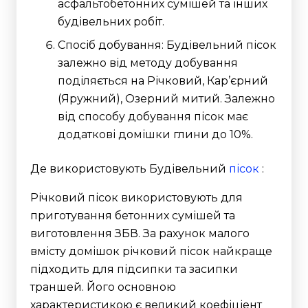
асфальтобетонних сумішей та інших
будівельних робіт.
Спосіб добування: Будівельний пісок
залежно від методу добування
поділяється на Річковий, Кар’єрний
(Яружний), Озерний митий. Залежно
від способу добування пісок має
додаткові домішки глини до 10%.
Де використовують Будівельний
пісок
:
Річковий пісок використовують для
приготування бетонних сумішей та
виготовлення ЗБВ. За рахунок малого
вмісту домішок річковий пісок найкраще
підходить для підсипки та засипки
траншей. Його основною
характеристикою є великий коефіціент