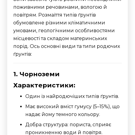
поживними речовинами, вологою й
повітрям. Розмаїття типів ґрунтів
обумовлене різними кліматичними
умовами, геологічними особливостями
місцевості та складом материнських
порід. Ось основні види та типи родючих
ґрунтів:
1. Чорноземи
Характеристики:
Один із найродючіших типів ґрунтів.
Має високий вміст гумусу (5–15%), що
надає йому темного кольору.
Добра структура: пориста, сприяє
проникненню води й повітря.