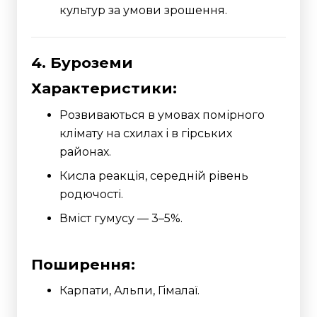
культур за умови зрошення.
4. Буроземи
Характеристики:
Розвиваються в умовах помірного
клімату на схилах і в гірських
районах.
Кисла реакція, середній рівень
родючості.
Вміст гумусу — 3–5%.
Поширення:
Карпати, Альпи, Гімалаї.