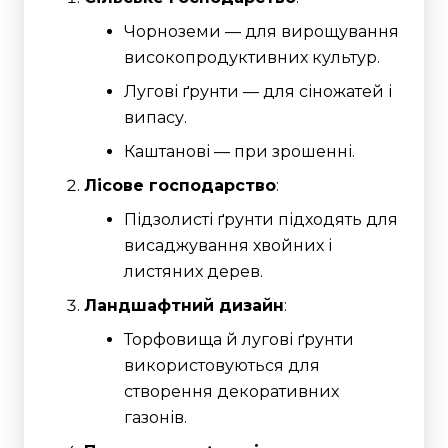
Чорноземи — для вирощування
високопродуктивних культур.
Лугові ґрунти — для сіножатей і
випасу.
Каштанові — при зрошенні.
Лісове господарство
:
Підзолисті ґрунти підходять для
висаджування хвойних і
листяних дерев.
Ландшафтний дизайн
:
Торфовища й лугові ґрунти
використовуються для
створення декоративних
газонів.