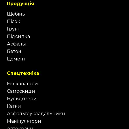
Продукція
Щебінь
Пісок
Грунт
Підсипка
Асфальт
Бетон
Цемент
Спецтехніка
Екскаватори
Самоскиди
Бульдозери
Катки
Асфальтоукладальники
Маніпулятори
Автокрани