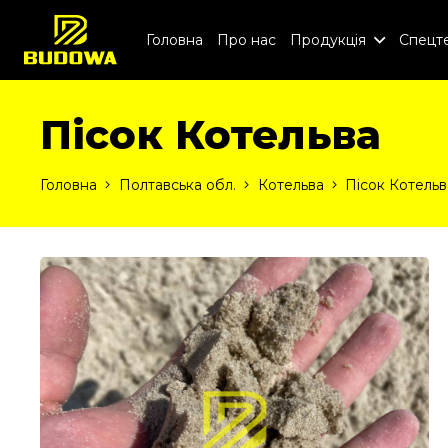
Головна
Про нас
Продукція
Спецте
Пісок Котельва
Головна
Полтавська обл.
Котельва
Пісок Котельв