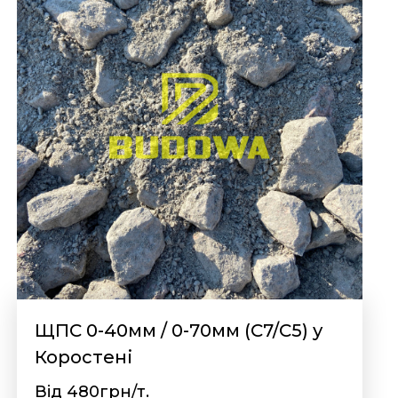
ЩПС 0-40мм / 0-70мм (С7/С5) у
Коростені
Від 480грн/т.