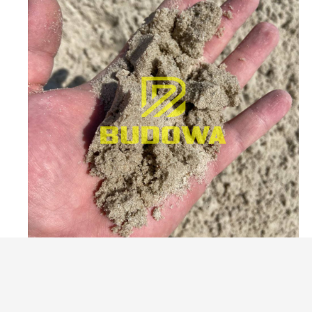
Пісок річковий у Коростені
Від 450грн/т.