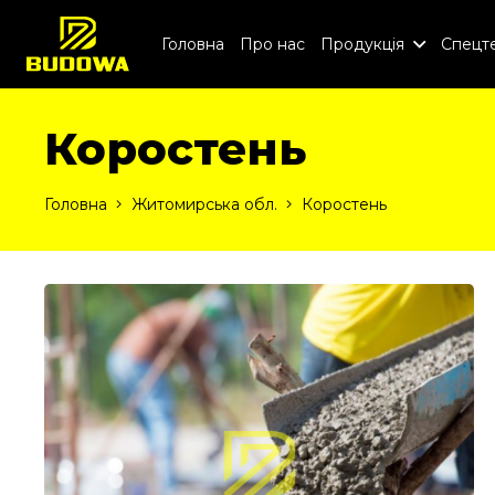
Головна
Про нас
Продукція
Спецте
Коростень
Головна
Житомирська обл.
Коростень