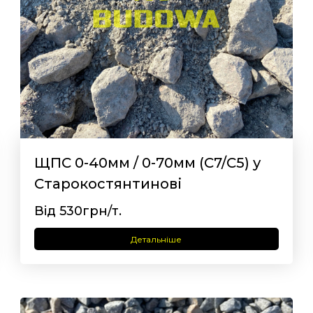
ЩПС 0-40мм / 0-70мм (С7/С5) у
Старокостянтинові
Від 530грн/т.
Детальніше