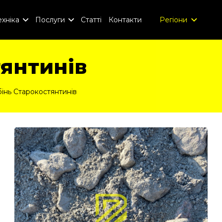
хніка
Послуги
Статті
Контакти
Регіони
янтинів
інь Старокостянтинів