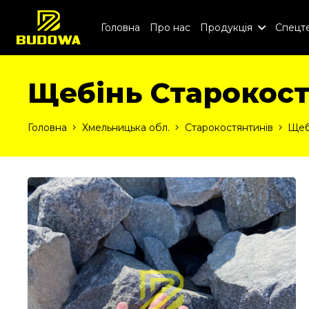
Головна
Про нас
Продукція
Спецте
Щебінь Старокост
Головна
Хмельницька обл.
Старокостянтинів
Щеб