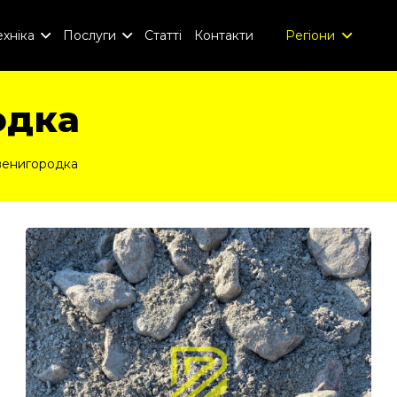
хніка
Послуги
Статті
Контакти
Регіони
одка
венигородка