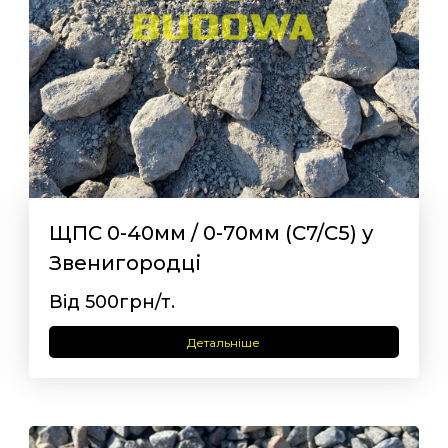
ЩПС 0-40мм / 0-70мм (С7/С5) у
Звенигородці
Від 500грн/т.
Детальніше