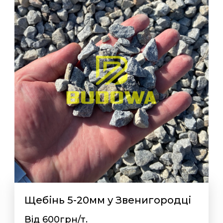
Щебінь 5-20мм у Звенигородці
Від 600грн/т.