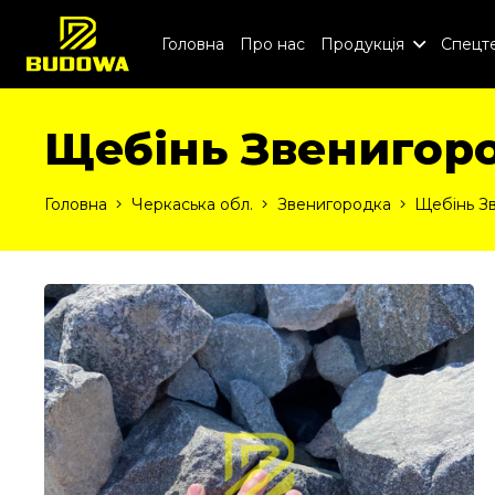
Головна
Про нас
Продукція
Спецте
Щебінь Звенигор
Головна
Черкаська обл.
Звенигородка
Щебінь З