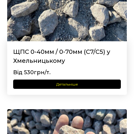
ЩПС 0-40мм / 0-70мм (С7/С5) у
Хмельницькому
Від 530грн/т.
Детальніше