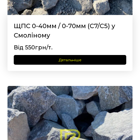
ЩПС 0-40мм / 0-70мм (С7/С5) у
Смоліному
Від 550грн/т.
Детальніше