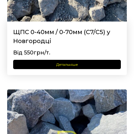
ЩПС 0-40мм / 0-70мм (С7/С5) у
Новгородці
Від 550грн/т.
Детальніше