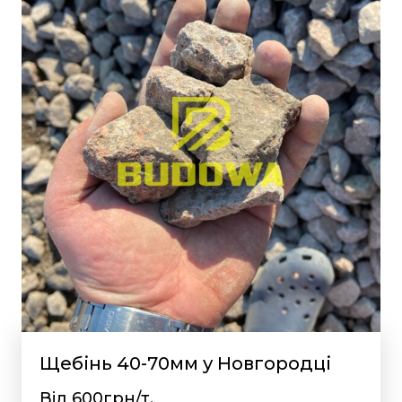
Щебінь 40-70мм у Новгородці
Від 600грн/т.