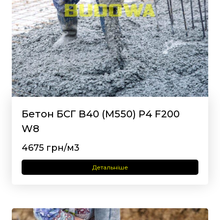
Бетон БСГ В40 (М550) Р4 F200
W8
4675 грн/м3
Детальніше