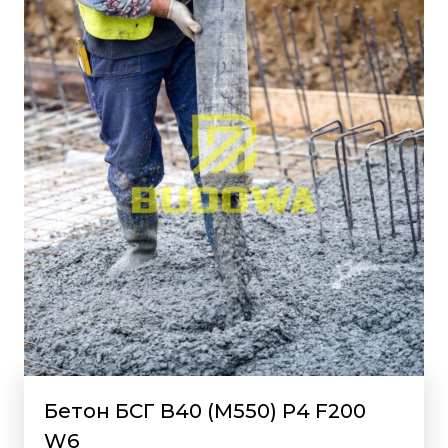
Бетон БСГ В40 (М550) Р4 F200
W6