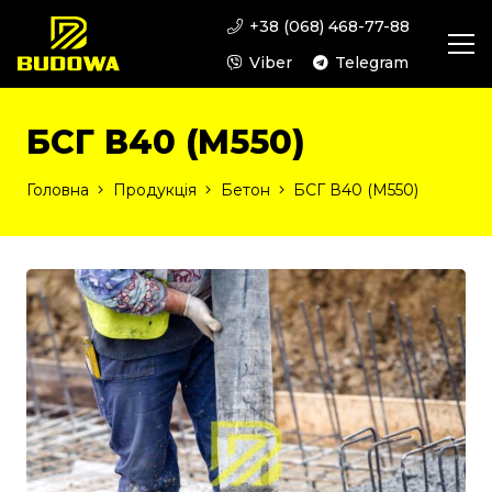
+38 (068) 468-77-88
Viber
Telegram
БСГ В40 (М550)
Головна
Продукція
Бетон
БСГ В40 (М550)