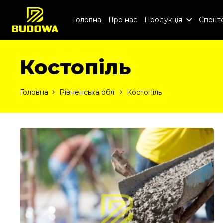
Головна
Про нас
Продукція
Спецте
Костопіль
Головна
Рівненська обл.
Костопіль