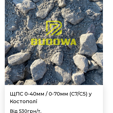
ЩПС 0-40мм / 0-70мм (С7/С5) у
Костополі
Від 530грн/т.