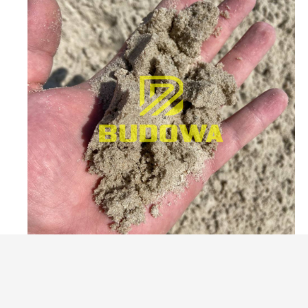
Пісок річковий у Костополі
Від 650грн/т.