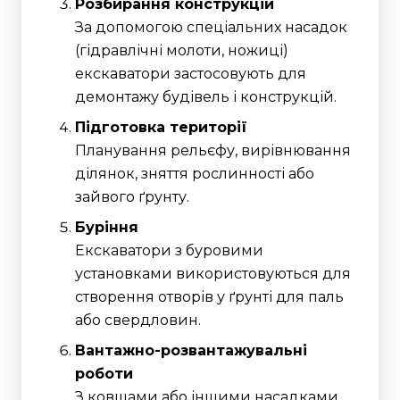
Розбирання конструкцій
За допомогою спеціальних насадок
(гідравлічні молоти, ножиці)
екскаватори застосовують для
демонтажу будівель і конструкцій.
Підготовка території
Планування рельєфу, вирівнювання
ділянок, зняття рослинності або
зайвого ґрунту.
Буріння
Екскаватори з буровими
установками використовуються для
створення отворів у ґрунті для паль
або свердловин.
Вантажно-розвантажувальні
роботи
З ковшами або іншими насадками