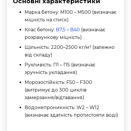
Основні характеристики
Марка бетону: М100 – М500 (визначає
міцність на стиск)
Клас бетону:
В7,5
–
В40
(визначає
розрахункову міцність)
Щільність: 2200–2500 кг/м³ (залежно
від складу)
Рухливість: П1 – П5 (визначає
зручність укладання)
Морозостійкість: F50 – F300
(витримує до 300 циклів
замерзання/відтавання)
Водонепроникність: W2 – W12
(визначає здатність протистояти воді)