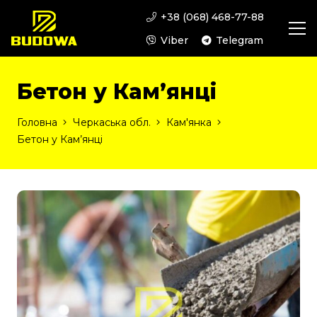
+38 (068) 468-77-88
Viber
Telegram
Бетон у Кам’янці
Головна
Черкаська обл.
Кам'янка
Бетон у Кам’янці