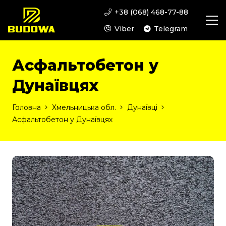
+38 (068) 468-77-88
Viber
Telegram
Асфальтобетон у
Дунаївцях
Головна
Хмельницька обл.
Дунаївці
Асфальтобетон у Дунаївцях