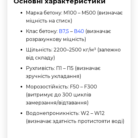
Основні характеристики
Марка бетону: М100 – М500 (визначає
міцність на стиск)
Клас бетону:
В7,5
–
В40
(визначає
розрахункову міцність)
Щільність: 2200–2500 кг/м³ (залежно
від складу)
Рухливість: П1 – П5 (визначає
зручність укладання)
Морозостійкість: F50 – F300
(витримує до 300 циклів
замерзання/відтавання)
Водонепроникність: W2 – W12
(визначає здатність протистояти воді)