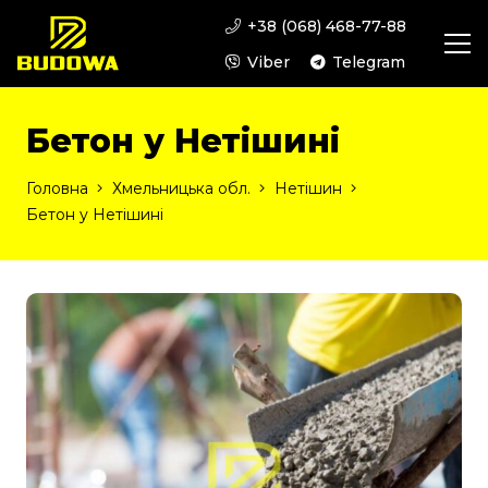
+38 (068) 468-77-88
Viber
Telegram
Бетон у Нетішині
Головна
Хмельницька обл.
Нетішин
Бетон у Нетішині