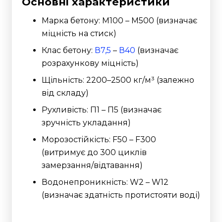
Основні характеристики
Марка бетону: М100 – М500 (визначає
міцність на стиск)
Клас бетону:
В7,5
–
В40
(визначає
розрахункову міцність)
Щільність: 2200–2500 кг/м³ (залежно
від складу)
Рухливість: П1 – П5 (визначає
зручність укладання)
Морозостійкість: F50 – F300
(витримує до 300 циклів
замерзання/відтавання)
Водонепроникність: W2 – W12
(визначає здатність протистояти воді)