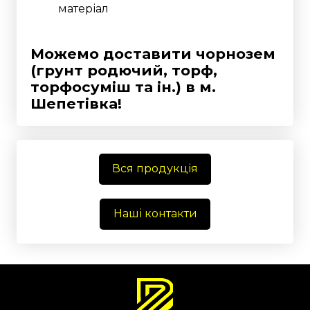
матеріал
Можемо доставити чорнозем
(грунт родючий, торф,
торфосуміш та ін.)
в м.
Шепетівка!
Вся продукція
Наші контакти