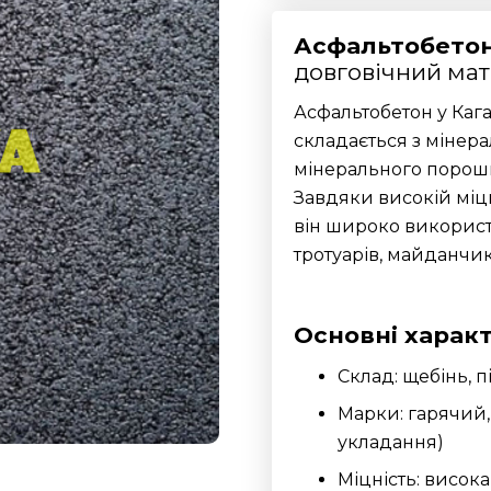
Асфальтобетон
довговічний мат
Асфальтобетон у Кага
складається з мінера
мінерального порошку
Завдяки високій міцн
він широко використо
тротуарів, майданчикі
Основні харак
Склад: щебінь, 
Марки: гарячий,
укладання)
Міцність: висок