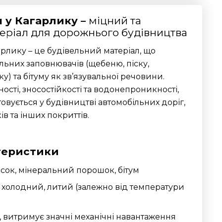
 у Кагарлику –
міцний та
еріал для дорожнього будівництва
рлику – це будівельний матеріал, що
льних заповнювачів (щебеню, піску,
) та бітуму як зв’язувальної речовини.
ості, зносостійкості та водонепроникності,
вується у будівництві автомобільних доріг,
в та інших покриттів.
теристики
пісок, мінеральний порошок, бітум
 холодний, литий (залежно від температури
а, витримує значні механічні навантаження