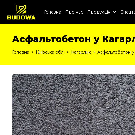
Головна
Про нас
Продукція
Спецте
Асфальтобетон у Кагар
Головна
Київська обл.
Кагарлик
Асфальтобетон у