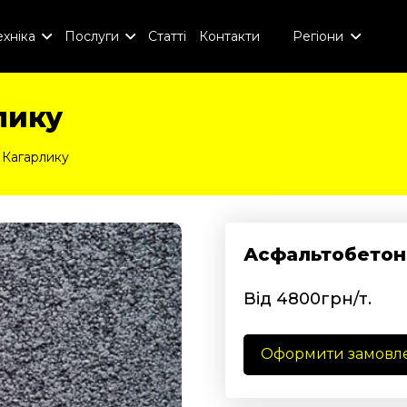
хніка
Послуги
Статті
Контакти
Регіони
лику
 Кагарлику
Асфальтобетон
Від 4800грн/т.
Оформити замовл