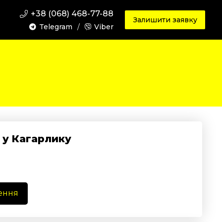
+38 (068) 468-77-88
Залишити заявку
Telegram
/
Viber
 у Кагарлику
ення