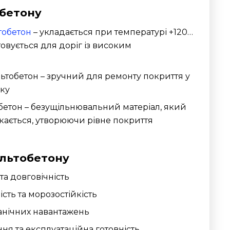
бетону
тобетон
– укладається при температурі +120…
товується для доріг із високим
тобетон – зручний для ремонту покриття у
оку
етон – безущільнювальний матеріал, який
ікається, утворюючи рівне покриття
льтобетону
та довговічність
ть та морозостійкість
ханічних навантажень
я та експлуатаційна готовність