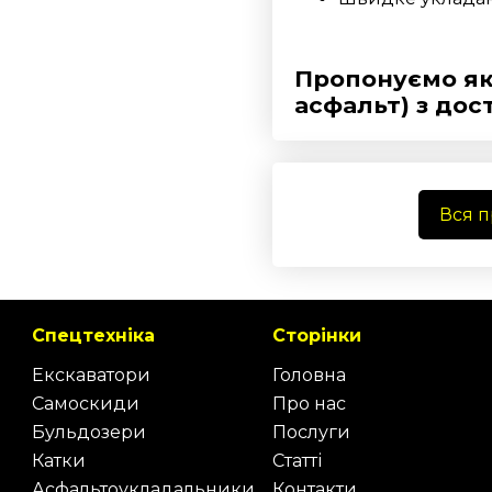
Пропонуємо як
асфальт) з дос
Вся 
Спецтехніка
Сторінки
Екскаватори
Головна
Самоскиди
Про нас
Бульдозери
Послуги
Катки
Статті
Асфальтоукладальники
Контакти