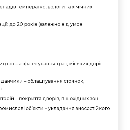
репадів температур, вологи та хімічних
ції: до 20 років (залежно від умов
цтво – асфальтування трас, міських доріг,
йданчики – облаштування стоянок,
н
торій – покриття дворів, пішохідних зон
омислові об’єкти – укладання зносостійкого