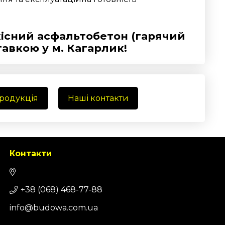
існий асфальтобетон (гарячий
тавкою у м. Кагарлик!
продукція
Наші контакти
Контакти
+38 (068) 468-77-88
info@budowa.com.ua