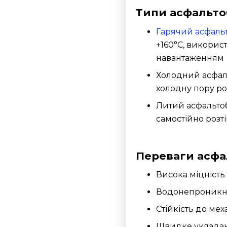
Типи асфальто
Гарячий асфаль
+160°C, викорис
навантаженням
Холодний асфаль
холодну пору р
Литий асфальтоб
самостійно розт
Переваги асфа
Висока міцність 
Водонепроникніс
Стійкість до ме
Швидке укладанн