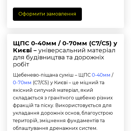
Оформити замовлення
ЩПС 0-40мм / 0-70мм (С7/С5) у
Києві –
універсальний матеріал
для будівництва та дорожніх
робіт
Щебенево-піщана суміш – ЩПС
0-40мм
/
0-70мм
(С7/С5) у Києві – це міцний та
якісний сипучий матеріал, який
складається з гранітного щебеню різних
фракцій та піску. Використовується для
укладання дорожніх основ, благоустрою
територій, зміцнення фундаментів та
облаштування дренажних систем.