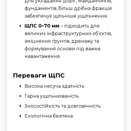
для укладання доріг, майданчиків,
фундаментів, більш дрібна фракція
забезпечує щільніше ущільнення.
ЩПС 0–70 мм
– підходить для
великих інфраструктурних об’єктів,
зміцнення ґрунтів, дренажу та
формування основи під важке
навантаження.
Переваги ЩПС
Висока несуча здатність
Гарна ущільнюваність
Зносостійкість та довговічність
Екологічна безпека