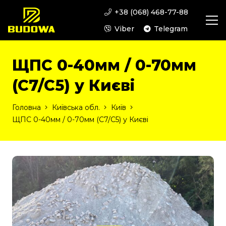
+38 (068) 468-77-88
Viber
Telegram
ЩПС 0-40мм / 0-70мм
(С7/С5) у Києві
Головна
Київська обл.
Київ
ЩПС 0-40мм / 0-70мм (С7/С5) у Києві