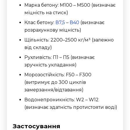
Марка бетону: М100 – М500 (визначає
міцність на стиск)
Клас бетону:
В7,5
–
В40
(визначає
розрахункову міцність)
Щільність: 2200–2500 кг/м³ (залежно
від складу)
Рухливість: П1 – П5 (визначає
зручність укладання)
Морозостійкість: F50 – F300
(витримує до 300 циклів
замерзання/відтавання)
Водонепроникність: W2 – W12
(визначає здатність протистояти воді)
Застосування