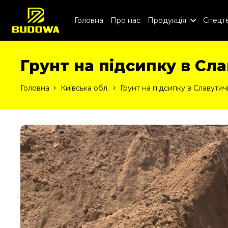
Головна
Про нас
Продукція
Спецте
Грунт на підсипку в Сла
Головна
Київська обл.
Грунт на підсипку в Славутич