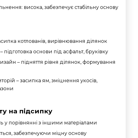
льнення: висока, забезпечує стабільну основу
асипка котлованів, вирівнювання ділянок
– підготовка основи під асфальт, бруківку
зайн – підняття рівня ділянок, формування
торій – засипка ям, зміцнення укосів,
газони
ту на підсипку
ть у порівнянні з іншими матеріалами
ться, забезпечуючи міцну основу