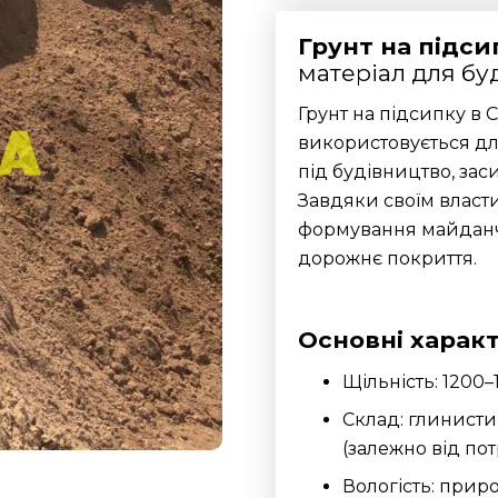
Грунт на підси
матеріал для бу
Грунт на підсипку в 
використовується дл
під будівництво, зас
Завдяки своїм власт
формування майданчи
дорожнє покриття.
Основні харак
Щільність: 1200–
Склад: глинисти
(залежно від по
Вологість: прир