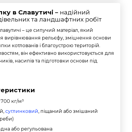
пку в Славутичі –
надійний
дівельних та ландшафтних робіт
Славутичі – це сипучий матеріал, який
я вирівнювання рельєфу, зміцнення основи
ипки котлованів і благоустрою територій.
ивостям, він ефективно використовується для
ків, насипів та підготовки основи під
теристики
1700 кг/м³
й,
суглинковий
, піщаний або змішаний
треби)
одна або регульована