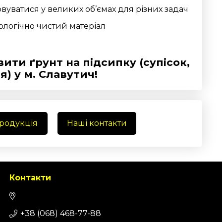
уватися у великих об’ємах для різних задач
логічно чистий матеріал
ти ґрунт на підсипку (супісок,
я) у м. Славутич!
продукція
Наші контакти
Контакти
+38 (068) 468-77-88