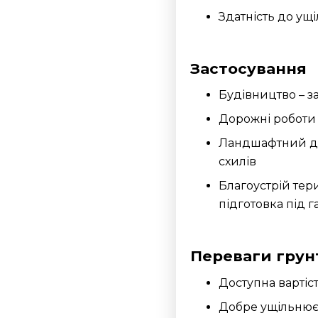
Здатність до ущі
Застосування
Будівництво – з
Дорожні роботи 
Ландшафтний ди
схилів
Благоустрій тери
підготовка під 
Переваги грун
Доступна вартіс
Добре ущільнює