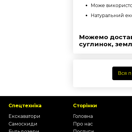
Може використов
Натуральний еко
Можемо достави
суглинок, земл
Вся 
Спецтехніка
Сторінки
Екскаватори
Головна
Самоскиди
Про нас
Бульдозери
Послуги