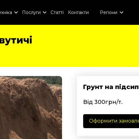
хніка
Послуги
Статті
Контакти
Регіони
вутичі
і
Грунт на підсип
Від 300грн/т.
Оформити замовл