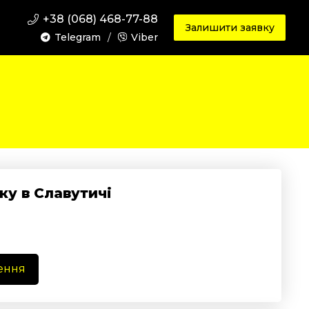
+38 (068) 468-77-88
Залишити заявку
Telegram
/
Viber
ку в Славутичі
ення