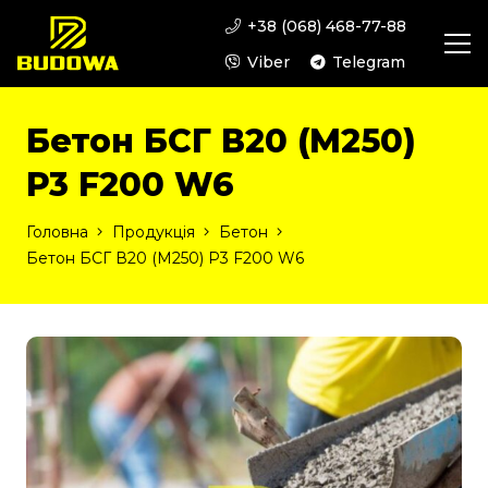
+38 (068) 468-77-88
Viber
Telegram
Бетон БСГ В20 (М250)
Р3 F200 W6
Головна
Продукція
Бетон
Бетон БСГ В20 (М250) Р3 F200 W6