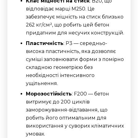
Клас міцності на стиск
: В20, що
відповідає марці М250. Це
забезпечує міцність на стиск близько
262 кг/см², що робить цей бетон
придатним для несучих конструкцій.
Пластичність
: Р3 — середньо-
висока пластичність, яка дозволяє
суміші заповнювати форми з помірно
складною геометрією без
необхідності інтенсивного
ущільнення.
Морозостійкість
: F200 — бетон
витримує до 200 циклів
заморожування-відтавання, що
робить його оптимальним для
використання у суворих кліматичних
умовах.