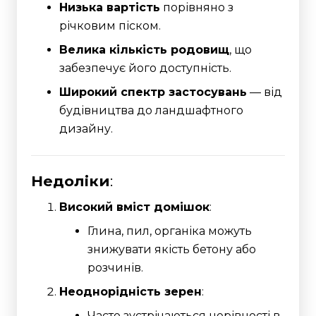
Низька вартість
порівняно з
річковим піском.
Велика кількість родовищ
, що
забезпечує його доступність.
Широкий спектр застосувань
— від
будівництва до ландшафтного
дизайну.
Недоліки
:
Високий вміст домішок
:
Глина, пил, органіка можуть
знижувати якість бетону або
розчинів.
Неоднорідність зерен
:
Часто зустрічаються нерівності в