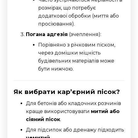
розмірах, що потребує
додаткової обробки (миття або
просіювання).
Погана адгезія
(зчеплення):
Порівняно з річковим піском,
через домішки міцність
будівельних матеріалів може
бути нижчою.
Як вибрати кар’єрний пісок?
Для бетонів або кладочних розчинів
краще використовувати
митий або
сіяний пісок
.
Для підсипок або дренажу підходить
немитий
.