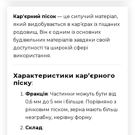
Кар’єрний пісок
— це сипучий матеріал,
який видобувається в кар’єрах із піщаних
родовищ. Він є одним із основних
будівельних матеріалів завдяки своїй
доступності та широкій сфері
використання.
Характеристики кар’єрного
піску
:
Фракція
: Частинки можуть бути від
0,6 мм до 5 мм і більше. Порівняно з
річковим піском, зерна мають більш
незграбну, нерівну форму.
Склад
: