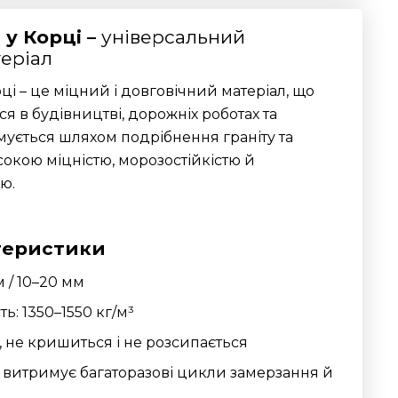
у Корці –
універсальний
еріал
ці – це міцний і довговічний матеріал, що
я в будівництві, дорожніх роботах та
имується шляхом подрібнення граніту та
окою міцністю, морозостійкістю й
ю.
теристики
 / 10–20 мм
ь: 1350–1550 кг/м³
, не кришиться і не розсипається
: витримує багаторазові цикли замерзання й