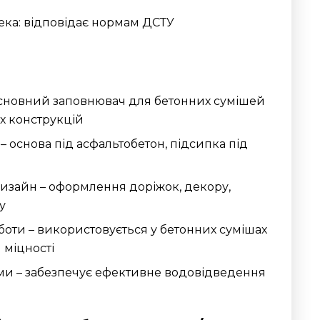
ека: відповідає нормам ДСТУ
основний заповнювач для бетонних сумішей
их конструкцій
– основа під асфальтобетон, підсипка під
зайн – оформлення доріжок, декору,
у
оти – використовується у бетонних сумішах
 міцності
ми – забезпечує ефективне водовідведення