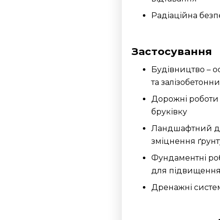
Радіаційна безп
Застосування
Будівництво – 
та залізобетонн
Дорожні роботи 
бруківку
Ландшафтний ди
зміцнення ґрунт
Фундаментні роб
для підвищення
Дренажні систе