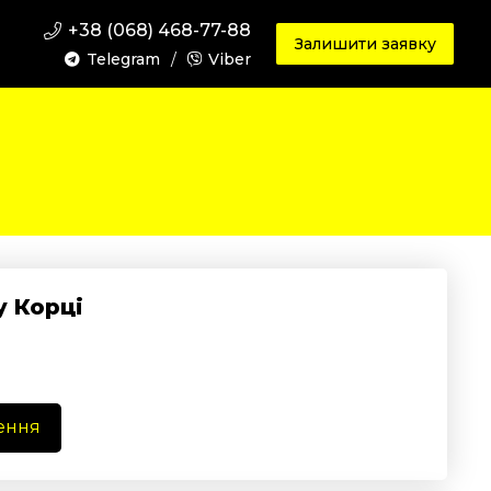
+38 (068) 468-77-88
Залишити заявку
Telegram
/
Viber
у Корці
ення