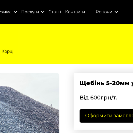
хніка
Послуги
Статті
Контакти
Регіони
 Корці
Щебінь 5-20мм 
Від 600грн/т.
Оформити замовл