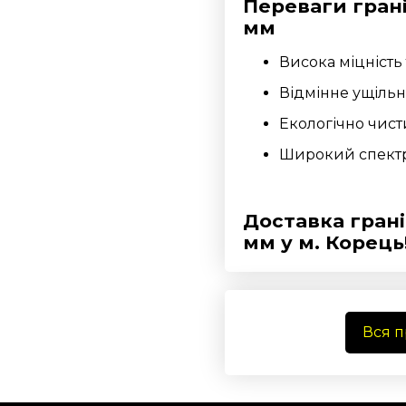
Переваги грані
мм
Висока міцність 
Відмінне ущільн
Екологічно чист
Широкий спектр 
Доставка грані
мм у м. Корець
Вся 