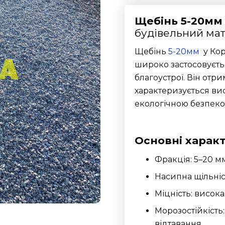
Щебінь 5-20мм 
будівельний мат
Щебінь
5-20мм
у Кор
широко застосовуєтьс
благоустрої. Він отр
характеризується вис
екологічною безпеко
Основні харак
Фракція: 5–20 мм
Насипна щільніст
Міцність: висока
Морозостійкість
відтавання