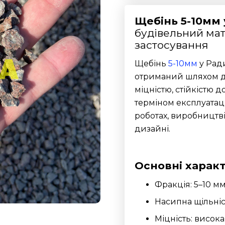
Щебінь 5-10мм 
будівельний мат
застосування
Щебінь
5-10мм
у Ради
отриманий шляхом др
міцністю, стійкістю 
терміном експлуатаці
роботах, виробництв
дизайні.
Основні харак
Фракція: 5–10 м
Насипна щільніст
Міцність: висок