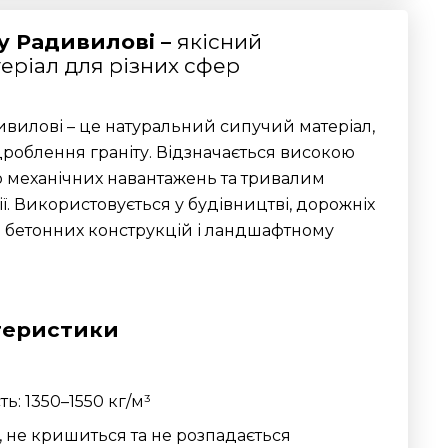
у Радивилові –
якісний
еріал для різних сфер
вилові – це натуральний сипучий матеріал,
облення граніту. Відзначається високою
до механічних навантажень та тривалим
ї. Використовується у будівництві, дорожніх
і бетонних конструкцій і ландшафтному
теристики
м
ь: 1350–1550 кг/м³
а, не кришиться та не розпадається