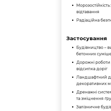
Морозостійкість
відтавання
Радіаційна безп
Застосування
Будівництво – в
бетонних суміш
Дорожні роботи 
відсипка доріг
Ландшафтний ди
декоративних м
Дренажні систе
та зміцнення ґр
Залізничне буді