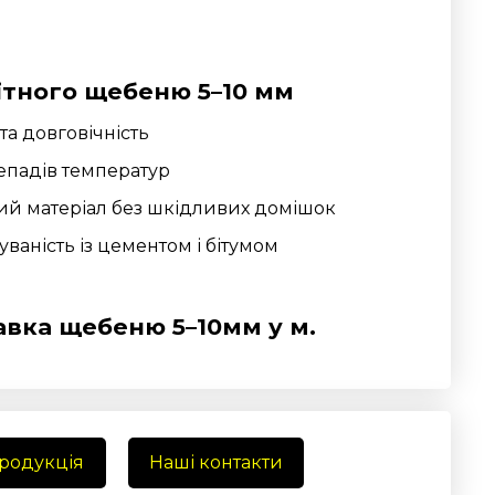
ітного щебеню 5–10 мм
та довговічність
репадів температур
ий матеріал без шкідливих домішок
ваність із цементом і бітумом
вка щебеню 5–10мм у м.
продукція
Наші контакти