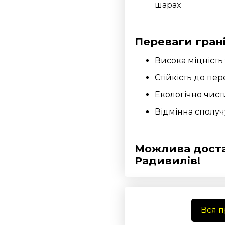
шарах
Переваги гран
Висока міцність 
Стійкість до пе
Екологічно чист
Відмінна сполучу
Можлива доста
Радивилів!
Вся 