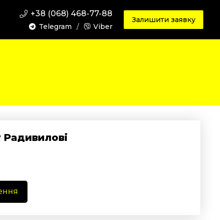
+38 (068) 468-77-88
Залишити заявку
Telegram
/
Viber
у Радивилові
ення