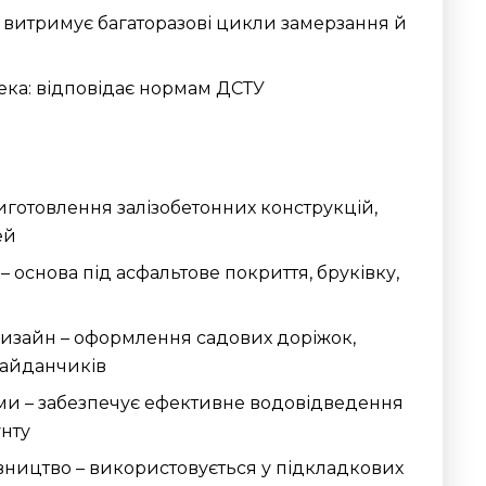
: витримує багаторазові цикли замерзання й
ека: відповідає нормам ДСТУ
иготовлення залізобетонних конструкцій,
ей
– основа під асфальтове покриття, бруківку,
зайн – оформлення садових доріжок,
айданчиків
ми – забезпечує ефективне водовідведення
унту
вництво – використовується у підкладкових