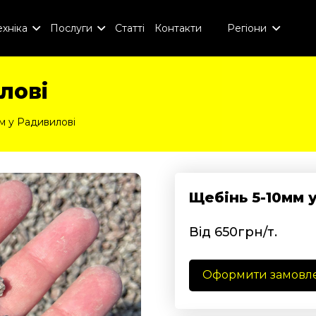
хніка
Послуги
Статті
Контакти
Регіони
лові
м у Радивилові
Щебінь 5-10мм 
Від 650грн/т.
Оформити замовл