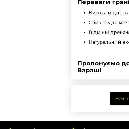
Переваги гран
Висока міцність 
Стійкість до ме
Відмінні дренаж
Натуральний еко
Пропонуємо до
Вараш!
Вся 