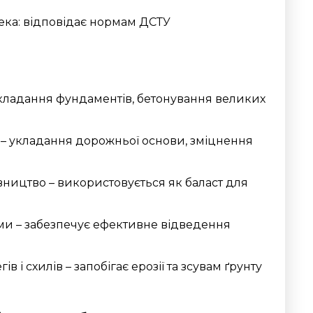
ека: відповідає нормам ДСТУ
кладання фундаментів, бетонування великих
– укладання дорожньої основи, зміцнення
вництво – використовується як баласт для
ми – забезпечує ефективне відведення
в і схилів – запобігає ерозії та зсувам ґрунту