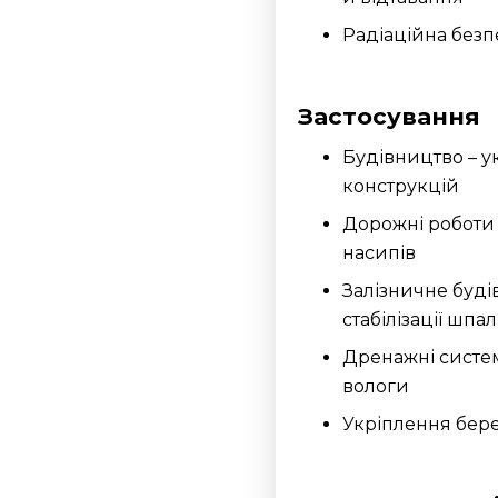
Радіаційна безп
Застосування
Будівництво – у
конструкцій
Дорожні роботи 
насипів
Залізничне буді
стабілізації шпал
Дренажні систе
вологи
Укріплення берегі