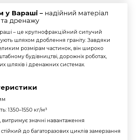
м у Вараші –
надійний матеріал
 та дренажу
раші – це крупнофракційний сипучий
мують шляхом дроблення граніту. Завдяки
великим розмірам частинок, він широко
штабному будівництві, дорожніх роботах,
их шляхів і дренажних системах.
теристики
мм
ь: 1350–1550 кг/м³
а, витримує значні навантаження
: стійкий до багаторазових циклів замерзання