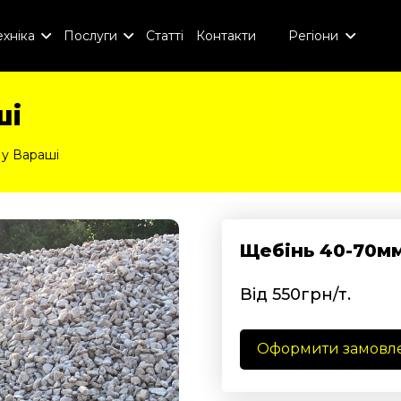
хніка
Послуги
Статті
Контакти
Регіони
ші
 у Вараші
Щебінь 40-70мм
Від 550грн/т.
Оформити замовл