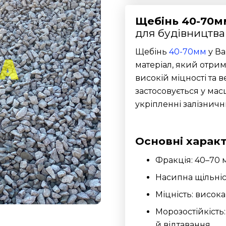
Щебінь 40-70м
для будівництва
Щебінь
40-70мм
у Ва
матеріал, який отри
високій міцності та 
застосовується у мас
укріпленні залізничн
Основні харак
Фракція: 40–70 
Насипна щільніст
Міцність: висок
Морозостійкість
й відтавання