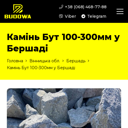
+38 (068) 468-77-88
Viber
Telegram
Камінь Бут 100-300мм у
Бершаді
Головна
Вінницька обл.
Бершадь
Камінь Бут 100-300мм у Бершаді