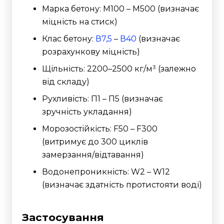
Марка бетону: М100 – М500 (визначає
міцність на стиск)
Клас бетону:
В7,5
–
В40
(визначає
розрахункову міцність)
Щільність: 2200–2500 кг/м³ (залежно
від складу)
Рухливість: П1 – П5 (визначає
зручність укладання)
Морозостійкість: F50 – F300
(витримує до 300 циклів
замерзання/відтавання)
Водонепроникність: W2 – W12
(визначає здатність протистояти воді)
Застосування