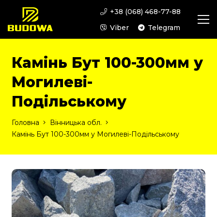
+38 (068) 468-77-88
Viber
Telegram
Камінь Бут 100-300мм у
Могилеві-
Подільському
Головна
Вінницька обл.
Камінь Бут 100-300мм у Могилеві-Подільському