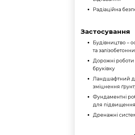
Радіаційна безп
Застосування
Будівництво – 
та залізобетонн
Дорожні роботи 
бруківку
Ландшафтний ди
зміцнення ґрунт
Фундаментні роб
для підвищення
Дренажні систе