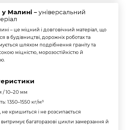
 у Малині –
універсальний
еріал
ині – це міцний і довговічний матеріал, що
я в будівництві, дорожніх роботах та
имується шляхом подрібнення граніту та
окою міцністю, морозостійкістю й
ю.
теристики
 / 10–20 мм
ь: 1350–1550 кг/м³
, не кришиться і не розсипається
: витримує багаторазові цикли замерзання й