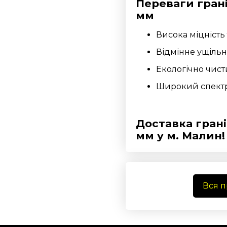
Переваги грані
мм
Висока міцність 
Відмінне ущільн
Екологічно чист
Широкий спектр 
Доставка грані
мм у м. Малин!
Вся 