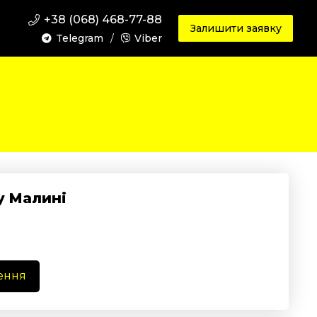
+38 (068) 468-77-88
Залишити заявку
Telegram
/
Viber
у Малині
ення