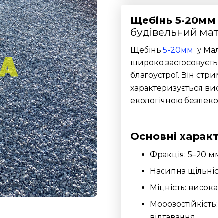
Щебінь 5-20мм
будівельний мат
Щебінь
5-20мм
у Мал
широко застосовуєтьс
благоустрої. Він отр
характеризується вис
екологічною безпеко
Основні харак
Фракція: 5–20 мм
Насипна щільніст
Міцність: висока
Морозостійкість
відтавання