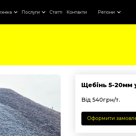
хніка
Послуги
Статті
Контакти
Регіони
Щебінь 5-20мм 
Від 540грн/т.
Оформити замовл