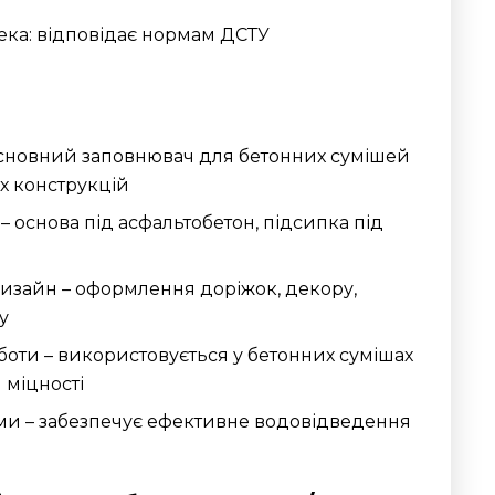
ека: відповідає нормам ДСТУ
основний заповнювач для бетонних сумішей
их конструкцій
– основа під асфальтобетон, підсипка під
зайн – оформлення доріжок, декору,
у
оти – використовується у бетонних сумішах
 міцності
ми – забезпечує ефективне водовідведення