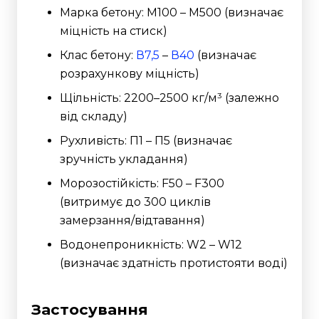
Марка бетону: М100 – М500 (визначає
міцність на стиск)
Клас бетону:
В7,5
–
В40
(визначає
розрахункову міцність)
Щільність: 2200–2500 кг/м³ (залежно
від складу)
Рухливість: П1 – П5 (визначає
зручність укладання)
Морозостійкість: F50 – F300
(витримує до 300 циклів
замерзання/відтавання)
Водонепроникність: W2 – W12
(визначає здатність протистояти воді)
Застосування