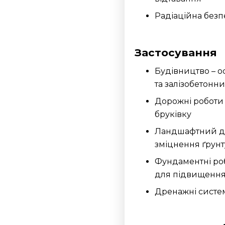
Радіаційна безп
Застосування
Будівництво – 
та залізобетонн
Дорожні роботи 
бруківку
Ландшафтний ди
зміцнення ґрунт
Фундаментні роб
для підвищення
Дренажні систе