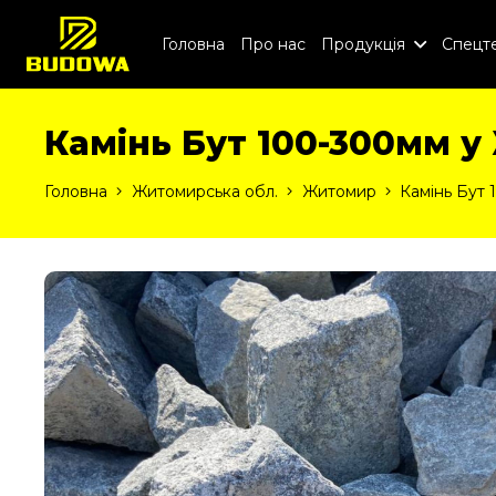
Головна
Про нас
Продукція
Спецте
Камінь Бут 100-300мм у
Головна
Житомирська обл.
Житомир
Камінь Бут