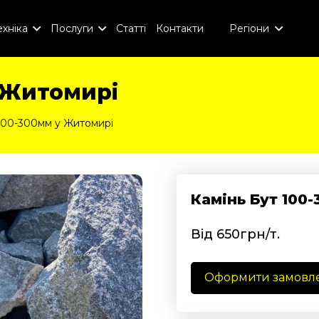
хніка
Послуги
Статті
Контакти
Регіони
 Житомирі
 100-300мм у Житомирі
Камінь Бут 100
Від 650грн/т.
Оформити замовл