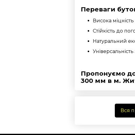
Переваги буто
Висока міцність 
Стійкість до по
Натуральний еко
Універсальність
Пропонуємо до
300 мм
в м. Жи
Вся 