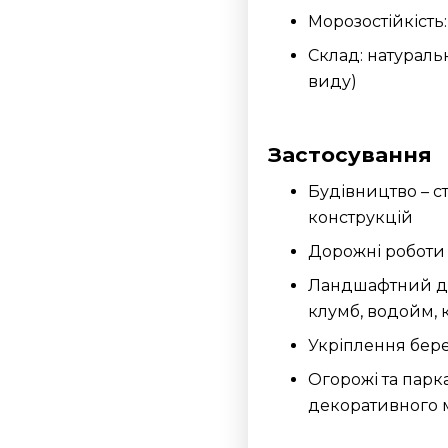
Морозостійкість
Склад: натураль
виду)
Застосування
Будівництво – с
конструкцій
Дорожні роботи 
Ландшафтний ди
клумб, водойм, 
Укріплення берег
Огорожі та парк
декоративного 