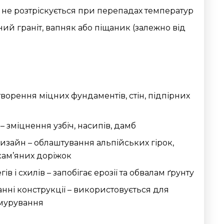
: не розтріскується при перепадах температур
ний граніт, вапняк або піщаник (залежно від
творення міцних фундаментів, стін, підпірних
– зміцнення узбіч, насипів, дамб
зайн – облаштування альпійських гірок,
кам’яних доріжок
ів і схилів – запобігає ерозії та обвалам ґрунту
анні конструкції – використовується для
мурування