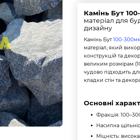
Камінь Бут 10
матеріал для бу
дизайну
Камінь Бут
100-300м
матеріал, який вико
конструкцій та деко
великим розмірам (10
чудово підходить для
кладки стін та деко
Основні харак
Фракція: 100–30
Насипна щільніст
Міцність: висок