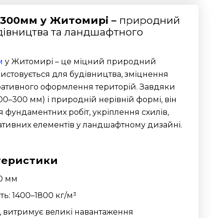
0-300мм у Житомирі –
природний
дівництва та ландшафтного
м
у Житомирі – це міцний природний
ристовується для будівництва, зміцнення
ративного оформлення територій. Завдяки
0–300 мм) і природній нерівній формі, він
 фундаментних робіт, укріплення схилів,
ративних елементів у ландшафтному дизайні.
теристики
0 мм
ь: 1400–1800 кг/м³
а, витримує великі навантаження