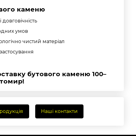
вого каменю
і довговічність
годних умов
логічно чистий матеріал
 застосування
ставку бутового каменю 100–
томир!
продукція
Наші контакти